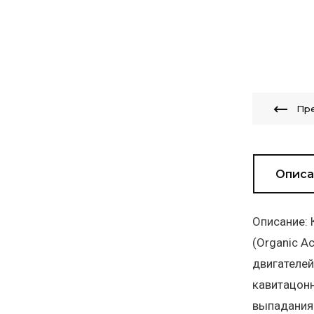
Пр
Описа
Описание:
(Organic A
двигателей
кавитацонн
выпадания 