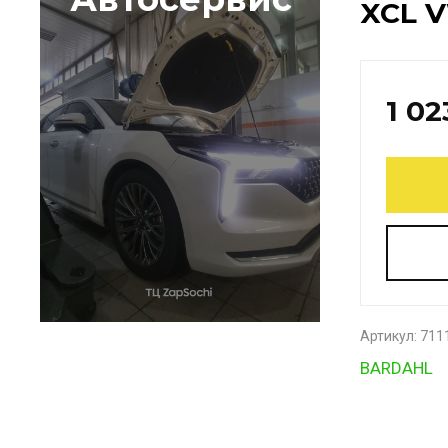
XCL V
1 02
Артикул:
711
BARDAHL