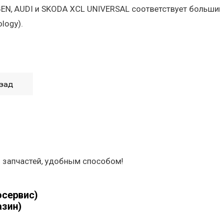
N, AUDI и SKODA XCL UNIVERSAL соответствует большин
logy).
зад
 запчастей, удобным способом!
осервис)
азин)