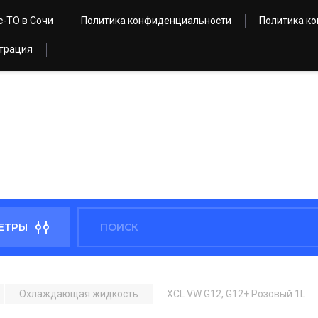
с-ТО в Сочи
Политика конфиденциальности
Политика к
трация
ЕТРЫ
Охлаждающая жидкость
XCL VW G12, G12+ Розовый 1L