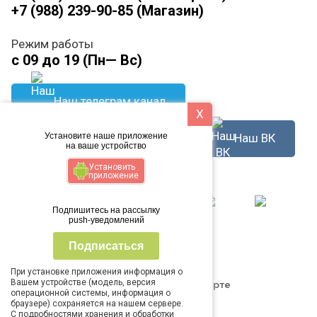
+7 (988) 239-90-85 (Магазин)
Режим работы
с 09 до 19 (Пн— Вс)
Наш телеграм канал
X
Наш ВК
Установите наше приложение
Написать в WhatsApp
на ваше устройство
Установить
приложение
Способ оплаты
Подпишитесь на рассылку
push-уведомлений
Подписаться
При установке приложения информация о
Вашем устройстве (модель, версия
Пункт самовывоза на карте
операционной системы, информация о
браузере) сохраняется на нашем сервере.
С подробностями хранения и обработки